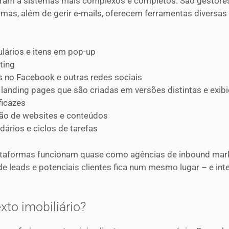
çaram a sistemas mais complexos e completos. São gestore
ormas, além de gerir e-mails, oferecem ferramentas diver
ulários e itens em pop-up
ting
s no Facebook e outras redes sociais
e landing pages que são criadas em versões distintas e exib
ficazes
ão de websites e conteúdos
ários e ciclos de tarefas
taformas funcionam quase como agências de inbound marke
 de leads e potenciais clientes fica num mesmo lugar – e i
xto imobiliário?