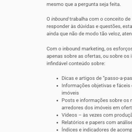
mesmo que a pergunta seja feita.
O
inbound
trabalha com o conceito de l
responder às dúvidas e questões, e
ainda que não de modo tão veloz, aten
Com o inbound marketing, os esforços
apenas sobre as ofertas, ou sobre os
infindável conteúdo sobre:
Dicas e artigos de “passo-a-pa
Informações objetivas e fáceis
imóveis
Posts e informações sobre os m
arredores dos imóveis em ofer
Vídeos – às vezes com produçã
Relatórios e papers com anális
Índices e indicadores de acomp