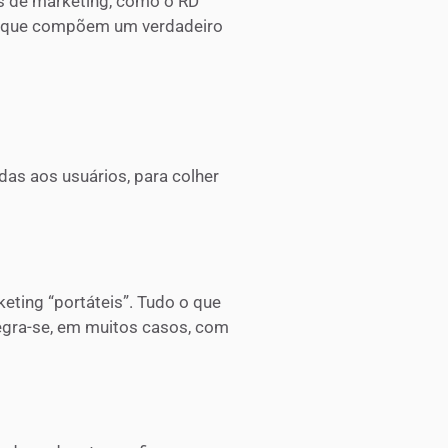
s de marketing, como o RD
sas que compõem um verdadeiro
idas aos usuários, para colher
ting “portáteis”. Tudo o que
ntegra-se, em muitos casos, com