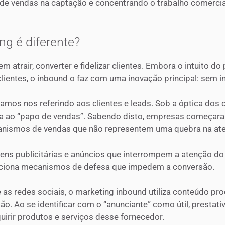
 de vendas na captação e concentrando o trabalho comercia
ng é diferente?
 atrair, converter e fidelizar clientes. Embora o intuito d
clientes, o inbound o faz com uma inovação principal: sem i
amos nos referindo aos clientes e leads. Sob a óptica dos
ia ao “papo de vendas”. Sabendo disto, empresas começara
ecanismos de vendas que não representem uma quebra na ate
gens publicitárias e anúncios que interrompem a atenção do 
 aciona mecanismos de defesa que impedem a conversão.
s redes sociais, o marketing inbound utiliza conteúdo produ
ão. Ao se identificar com o “anunciante” como útil, prestativ
quirir produtos e serviços desse fornecedor.