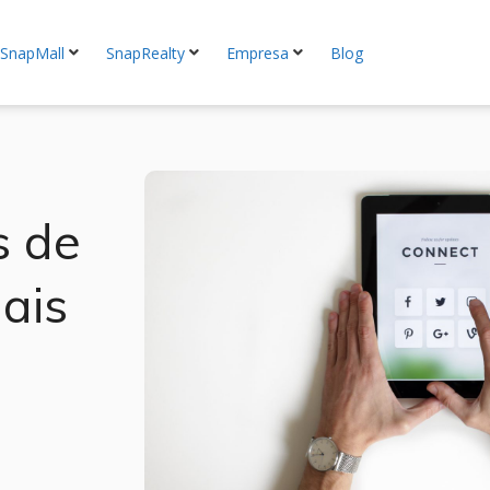
SnapMall
SnapRealty
Empresa
Blog
s de
ais