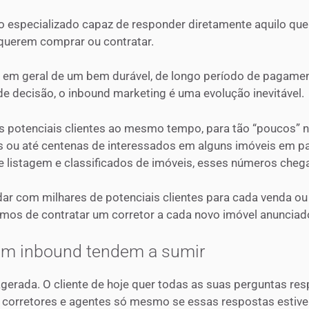
o especializado capaz de responder diretamente aquilo qu
 querem comprar ou contratar.
r em geral de um bem durável, de longo período de pagamen
 decisão, o inbound marketing é uma evolução inevitável.
s potenciais clientes ao mesmo tempo, para tão “poucos” 
s ou até centenas de interessados em alguns imóveis em pa
 listagem e classificados de imóveis, esses números cheg
lidar com milhares de potenciais clientes para cada venda o
os de contratar um corretor a cada novo imóvel anunciad
em inbound tendem a sumir
agerada. O cliente de hoje quer todas as suas perguntas res
 corretores e agentes só mesmo se essas respostas estiv