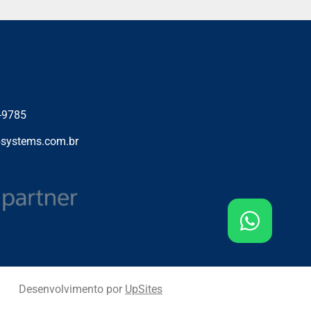
-9785
systems.com.br
Desenvolvimento por
UpSites