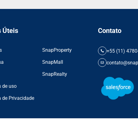
 Úteis
Contato
s
SnapProperty
+55 (11) 4780
sa
SnapMall
contato@snap
SnapRealty
 de uso
a de Privacidade